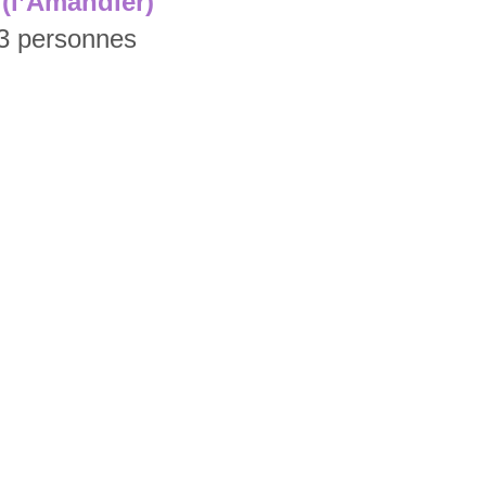
 (l’Amandier)
13 personnes